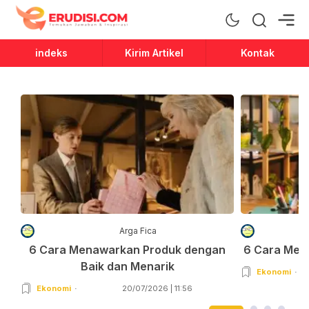
Erudisi
Temukan Jawaban dan Inspirasi
indeks
Kirim Artikel
Kontak
Arga Fica
6 Cara Menawarkan Produk dengan
6 Cara Men
Baik dan Menarik
Ekonomi
Ekonomi
20/07/2026 | 11:56