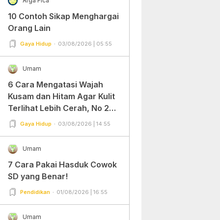
Arga Fica
10 Contoh Sikap Menghargai
Orang Lain
Gaya Hidup
03/08/2026 | 05:55
Umam
6 Cara Mengatasi Wajah
Kusam dan Hitam Agar Kulit
Terlihat Lebih Cerah, No 2
Gampang Banget dan Mudah
Gaya Hidup
03/08/2026 | 14:55
Dipraktekkan!
Umam
7 Cara Pakai Hasduk Cowok
SD yang Benar!
Pendidikan
01/08/2026 | 16:55
Umam