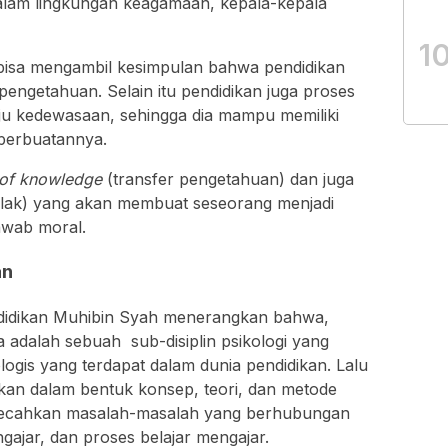
dalam lingkungan keagamaan, kepala-kepala
1
ta bisa mengambil kesimpulan bahwa pendidikan
engetahuan. Selain itu pendidikan juga proses
 kedewasaan, sehingga dia mampu memiliki
 perbuatannya.
 of knowledge
(transfer pengetahuan) dan juga
khlak) yang akan membuat seseorang menjadi
awab moral.
an
didikan Muhibin Syah menerangkan bahwa,
a adalah sebuah sub-disiplin psikologi yang
logis yang terdapat dalam dunia pendidikan. Lalu
uskan dalam bentuk konsep, teori, dan metode
mecahkan masalah-masalah yang berhubungan
gajar, dan proses belajar mengajar.