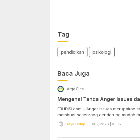
Tag
pendidikan
psikologi
Baca Juga
Arga Fica
Mengenal Tanda Anger Issues d
ERUDISI.com – Anger Issues merupakan sa
membuat seseorang cenderung mudah ma
Gaya Hidup
31/07/2026 | 10:55