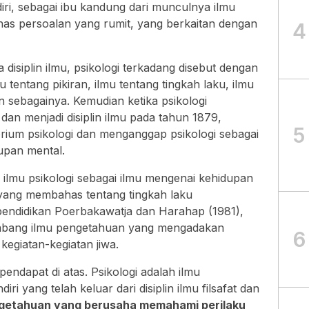
iri, sebagai ibu kandung dari munculnya ilmu
as persoalan yang rumit, yang berkaitan dengan
4
disiplin ilmu, psikologi terkadang disebut dengan
u tentang pikiran, ilmu tentang tingkah laku, ilmu
n sebagainya. Kemudian ketika psikologi
t dan menjadi disiplin ilmu pada tahun 1879,
5
rium psikologi dan menganggap psikologi sebagai
upan mental.
ilmu psikologi sebagai ilmu mengenai kehidupan
yang membahas tentang tingkah laku
pendidikan Poerbakawatja dan Harahap (1981),
 cabang ilmu pengetahuan yang mengadakan
6
 kegiatan-kegiatan jiwa.
pendapat di atas. Psikologi adalah ilmu
ri yang telah keluar dari disiplin ilmu filsafat dan
engetahuan yang berusaha memahami perilaku