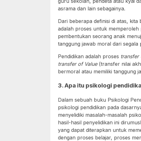
guru sekolah, pendeta atau kyai 
asrama dan lain sebagainya.
Dari beberapa definisi di atas, ki
adalah proses untuk memperoleh p
pembentukan seorang anak menuju
tanggung jawab moral dari segala
Pendidikan adalah proses
transfer
transfer of Value
(transfer nilai a
bermoral atau memiliki tanggung j
3. Apa itu psikologi pendidik
Dalam sebuah buku Psikologi Pen
psikologi pendidikan pada dasarny
menyelidiki masalah-masalah psiko
hasil-hasil penyelidikan ini dirum
yang dapat diterapkan untuk me
dengan proses belajar, proses men