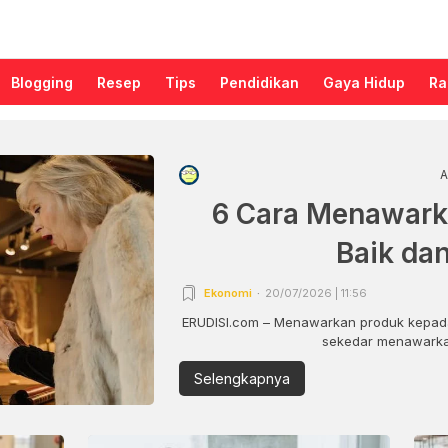
Blogging
Resep
Tips
Pendidikan
Gaya Hidup
Ra
A
6 Cara Menawark
Baik da
Ekonomi
20/07/2026 | 11:56
ERUDISI.com – Menawarkan produk kepada
sekedar menawarkan
Selengkapnya