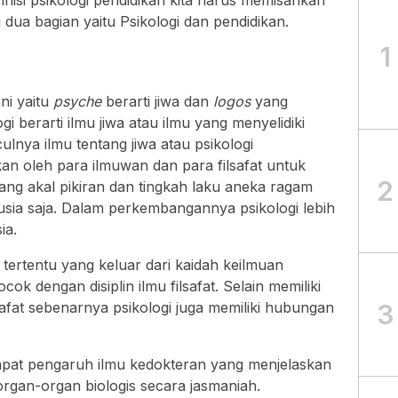
nisi psikologi pendidikan kita harus memisahkan
dua bagian yaitu Psikologi dan pendidikan.
1
ni yaitu
psyche
berarti jiwa dan
logos
yang
gi berarti ilmu jiwa atau ilmu yang menyelidiki
lnya ilmu tentang jiwa atau psikologi
akan oleh para ilmuwan dan para filsafat untuk
2
g akal pikiran dan tingkah laku aneka ragam
ia saja. Dalam perkembangannya psikologi lebih
ia.
 tertentu yang keluar dari kaidah keilmuan
ocok dengan disiplin ilmu filsafat. Selain memiliki
3
lsafat sebenarnya psikologi juga memiliki hubungan
dapat pengaruh ilmu kedokteran yang menjelaskan
organ-organ biologis secara jasmaniah.