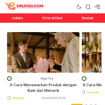
Erudisi
Temukan Jawaban dan Inspirasi
indeks
Kirim Artikel
Kontak
Arga Fica
6 Cara Menawarkan Produk dengan
6 Cara Men
Baik dan Menarik
Ekonomi
Ekonomi
20/07/2026 | 11:56