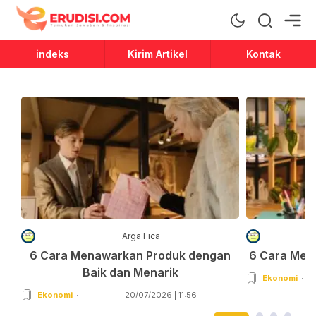
Erudisi
Temukan Jawaban dan Inspirasi
indeks
Kirim Artikel
Kontak
Arga Fica
6 Cara Menawarkan Produk dengan
6 Cara Men
Baik dan Menarik
Ekonomi
Ekonomi
20/07/2026 | 11:56