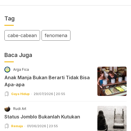
Tag
cabe-cabean
fenomena
Baca Juga
Arga Fica
Anak Manja Bukan Berarti Tidak Bisa
Apa-apa
Gaya Hidup
29/07/2026 | 20:55
Rudi Art
Status Jomblo Bukanlah Kutukan
Remaja
01/06/2026 | 23:55