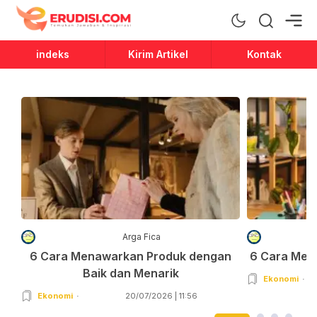
Erudisi
Temukan Jawaban dan Inspirasi
indeks
Kirim Artikel
Kontak
Arga Fica
6 Cara Menawarkan Produk dengan
6 Cara Men
Baik dan Menarik
Ekonomi
Ekonomi
20/07/2026 | 11:56