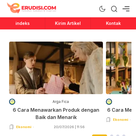
Erudisi
Temukan Jawaban dan Inspirasi
indeks
Kirim Artikel
Kontak
Arga Fica
6 Cara Menawarkan Produk dengan
6 Cara Men
Baik dan Menarik
Ekonomi
Ekonomi
20/07/2026 | 11:56