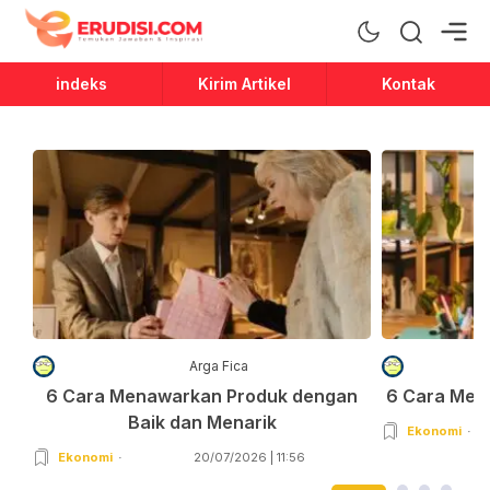
Erudisi
Temukan Jawaban dan Inspirasi
indeks
Kirim Artikel
Kontak
Arga Fica
6 Cara Menawarkan Produk dengan
6 Cara Men
Baik dan Menarik
Ekonomi
Ekonomi
20/07/2026 | 11:56