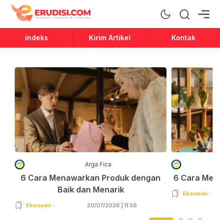
Erudisi
Temukan Jawaban dan Inspirasi
indeks
Kirim Artikel
Kontak
Arga Fica
6 Cara Menawarkan Produk dengan
6 Cara Men
Baik dan Menarik
Ekonomi
Ekonomi
20/07/2026 | 11:56