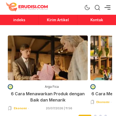
Erudisi
Temukan Jawaban dan Inspirasi
indeks
Kirim Artikel
Kontak
Arga Fica
6 Cara Menawarkan Produk dengan
6 Cara Men
Baik dan Menarik
Ekonomi
Ekonomi
20/07/2026 | 11:56