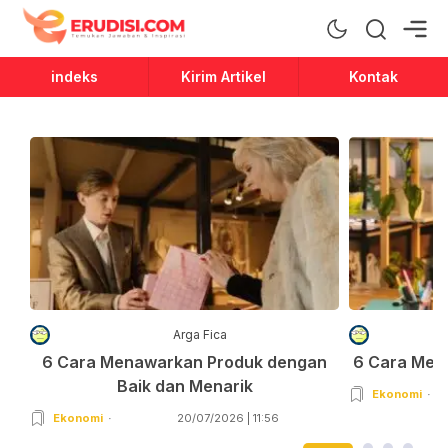
Erudisi
Temukan Jawaban dan Inspirasi
indeks
Kirim Artikel
Kontak
Arga Fica
6 Cara Menawarkan Produk dengan
6 Cara Men
Baik dan Menarik
Ekonomi
Ekonomi
20/07/2026 | 11:56