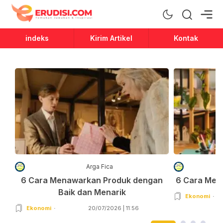
Erudisi
Temukan Jawaban dan Inspirasi
indeks
Kirim Artikel
Kontak
Arga Fica
6 Cara Menawarkan Produk dengan
6 Cara Men
Baik dan Menarik
Ekonomi
Ekonomi
20/07/2026 | 11:56