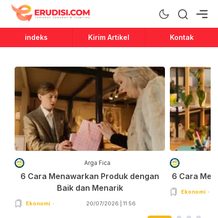
Erudisi
Temukan Jawaban dan Inspirasi
indeks
Kirim Artikel
Kontak
Arga Fica
6 Cara Menawarkan Produk dengan
6 Cara Men
Baik dan Menarik
Ekonomi
Ekonomi
20/07/2026 | 11:56