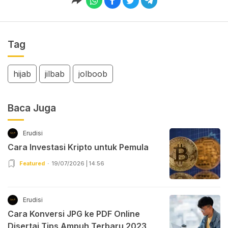
Tag
hijab
jilbab
jolboob
Baca Juga
Erudisi
Cara Investasi Kripto untuk Pemula
Featured
19/07/2026 | 14:56
Erudisi
Cara Konversi JPG ke PDF Online
Disertai Tips Ampuh Terbaru 2023