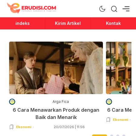
Erudisi
Temukan Jawaban dan Inspirasi
indeks
Kirim Artikel
Kontak
Arga Fica
6 Cara Menawarkan Produk dengan
6 Cara Men
Baik dan Menarik
Ekonomi
Ekonomi
20/07/2026 | 11:56