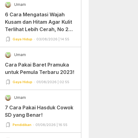
Umam
6 Cara Mengatasi Wajah
Kusam dan Hitam Agar Kulit
Terlihat Lebih Cerah, No 2
Gampang Banget dan Mudah
Gaya Hidup
03/08/2026 | 14:55
Dipraktekkan!
Umam
Cara Pakai Baret Pramuka
untuk Pemula Terbaru 2023!
Gaya Hidup
01/08/2026 | 02:55
Umam
7 Cara Pakai Hasduk Cowok
SD yang Benar!
Pendidikan
01/08/2026 | 16:55