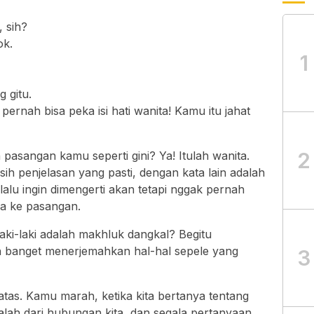
 sih?
ok.
1
 gitu.
rnah bisa peka isi hati wanita! Kamu itu jahat
2
asangan kamu seperti gini? Ya! Itulah wanita.
sih penjelasan yang pasti, dengan kata lain adalah
alu ingin dimengerti akan tetapi nggak pernah
a ke pasangan.
i-laki adalah makhluk dangkal? Begitu
 banget menerjemahkan hal-hal sepele yang
3
atas. Kamu marah, ketika kita bertanya tentang
lah dari hubungan kita, dan segala pertanyaan