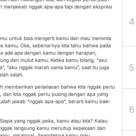
h menjawab nggak apa-apa tapi dengan ekspresi
4
mu untuk bisa mengerti kamu dan mau meminta
ke kamu. Oke, sebenarnya kita tahu bahwa pada
nya ada apa dengan kamu dengan harapan,
ng dari mulut kamu. Ketika kamu bilang, “aku
5
ja”, “aku nggak marah sama kamu”, saat itu juga
alah salah.
h memberikan penjelasan bahwa kita nggak perlu
, dan kita nggak perlu pusing dengan apa yang
udah jawab “nggak apa-apa”, berarti kamu baik-
6
 Siapa yang nggak peka, kamu atau kita? Kalau
ra nggak langsung kamu menutup kepekaan dan
kamu, misalnya). Seandainya kamu mau