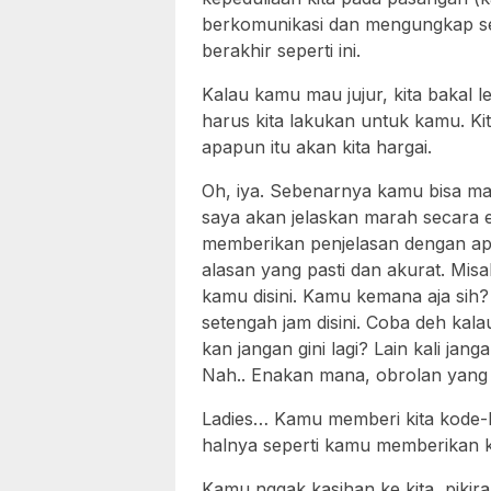
berkomunikasi dan mengungkap se
berakhir seperti ini.
Kalau kamu mau jujur, kita bakal l
harus kita lakukan untuk kamu. Ki
apapun itu akan kita hargai.
Oh, iya. Sebenarnya kamu bisa mar
saya akan jelaskan marah secara
memberikan penjelasan dengan apa
alasan yang pasti dan akurat. Mis
kamu disini. Kamu kemana aja sih
setengah jam disini. Coba deh kal
kan jangan gini lagi? Lain kali jangan
Nah.. Enakan mana, obrolan yang 
Ladies… Kamu memberi kita kode-k
halnya seperti kamu memberikan k
Kamu nggak kasihan ke kita, pikir