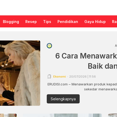
Blogging
Resep
Tips
Pendidikan
Gaya Hidup
Ra
A
6 Cara Menawark
Baik da
Ekonomi
20/07/2026 | 11:56
ERUDISI.com – Menawarkan produk kepada
sekedar menawarkan
Selengkapnya