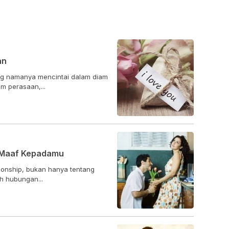
an
ng namanya mencintai dalam diam
m perasaan,...
a Maaf Kepadamu
ionship, bukan hanya tentang
h hubungan...