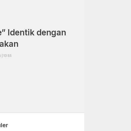
” Identik dengan
akan
| 13:55
ler