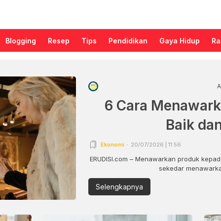
Blogging
Resep
Tips
Pendidikan
Gaya Hidup
Ra
A
6 Cara Menawark
Baik da
Ekonomi
20/07/2026 | 11:56
ERUDISI.com – Menawarkan produk kepada
sekedar menawarkan
Selengkapnya