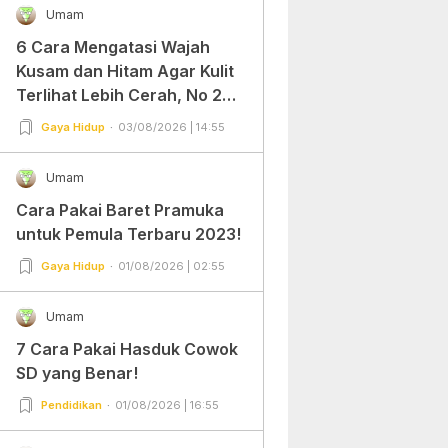
Umam
6 Cara Mengatasi Wajah
Kusam dan Hitam Agar Kulit
Terlihat Lebih Cerah, No 2
Gampang Banget dan Mudah
Gaya Hidup
03/08/2026 | 14:55
Dipraktekkan!
Umam
Cara Pakai Baret Pramuka
untuk Pemula Terbaru 2023!
Gaya Hidup
01/08/2026 | 02:55
Umam
7 Cara Pakai Hasduk Cowok
SD yang Benar!
Pendidikan
01/08/2026 | 16:55