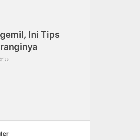
emil, Ini Tips
ranginya
01:55
ler