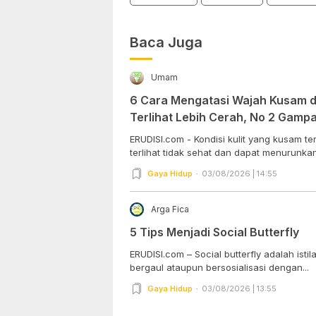
Baca Juga
Umam
6 Cara Mengatasi Wajah Kusam da
Terlihat Lebih Cerah, No 2 Gam
Dipraktekkan!
ERUDISI.com - Kondisi kulit yang kusam 
terlihat tidak sehat dan dapat menurunkan 
Gaya Hidup
03/08/2026 | 14:55
Arga Fica
5 Tips Menjadi Social Butterfly
ERUDISI.com – Social butterfly adalah ist
bergaul ataupun bersosialisasi dengan...
Gaya Hidup
03/08/2026 | 13:55