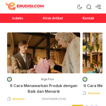
Erudisi
Temukan Jawaban dan Inspirasi
indeks
Kirim Artikel
Kontak
Arga Fica
6 Cara Menawarkan Produk dengan
6 Cara Men
Baik dan Menarik
Ekonomi
Ekonomi
20/07/2026 | 11:56