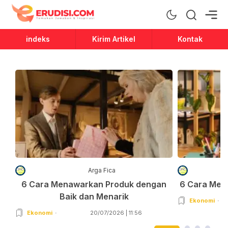
Erudisi
Temukan Jawaban dan Inspirasi
indeks
Kirim Artikel
Kontak
Arga Fica
6 Cara Menawarkan Produk dengan
6 Cara Men
Baik dan Menarik
Ekonomi
Ekonomi
20/07/2026 | 11:56