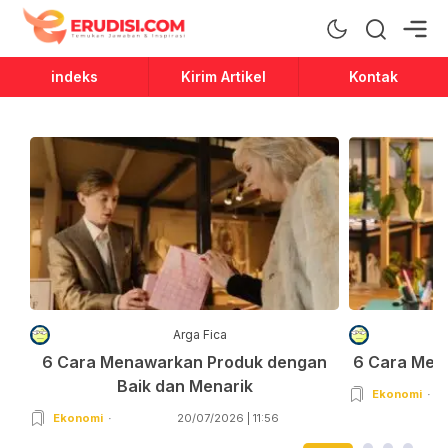
Erudisi
Temukan Jawaban dan Inspirasi
indeks
Kirim Artikel
Kontak
Arga Fica
6 Cara Menawarkan Produk dengan
6 Cara Men
Baik dan Menarik
Ekonomi
Ekonomi
20/07/2026 | 11:56