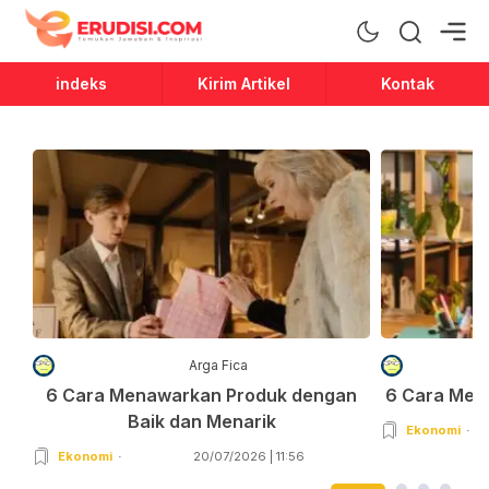
Erudisi
Temukan Jawaban dan Inspirasi
indeks
Kirim Artikel
Kontak
Arga Fica
6 Cara Menawarkan Produk dengan
6 Cara Men
Baik dan Menarik
Ekonomi
Ekonomi
20/07/2026 | 11:56