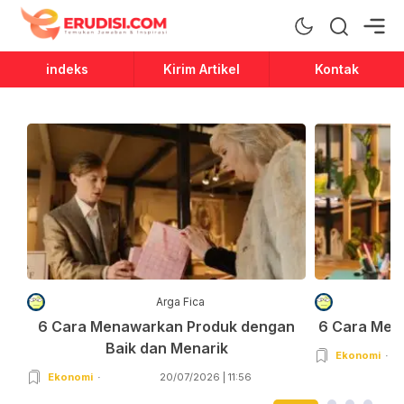
Erudisi
Temukan Jawaban dan Inspirasi
indeks
Kirim Artikel
Kontak
Arga Fica
6 Cara Menawarkan Produk dengan
6 Cara Men
Baik dan Menarik
Ekonomi
Ekonomi
20/07/2026 | 11:56