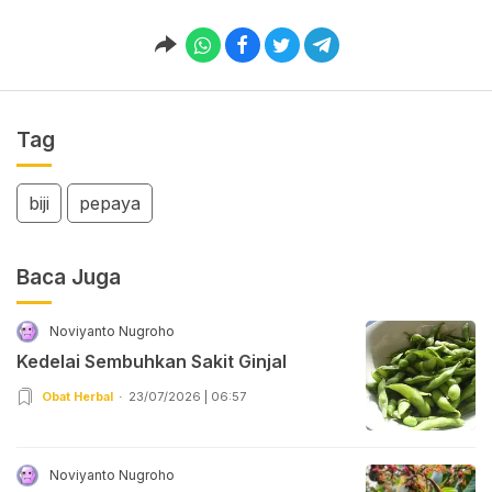
Tag
biji
pepaya
Baca Juga
Noviyanto Nugroho
Kedelai Sembuhkan Sakit Ginjal
Obat Herbal
23/07/2026 | 06:57
Noviyanto Nugroho