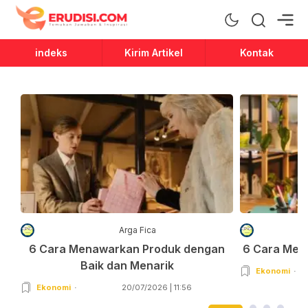
Erudisi
Temukan Jawaban dan Inspirasi
indeks
Kirim Artikel
Kontak
Arga Fica
6 Cara Menawarkan Produk dengan
6 Cara Men
Baik dan Menarik
Ekonomi
Ekonomi
20/07/2026 | 11:56