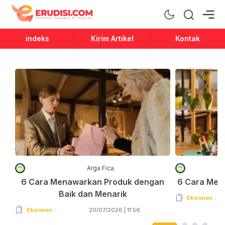
Erudisi
Temukan Jawaban dan Inspirasi
indeks
Kirim Artikel
Kontak
Arga Fica
6 Cara Menawarkan Produk dengan
6 Cara Men
Baik dan Menarik
Ekonomi
Ekonomi
20/07/2026 | 11:56