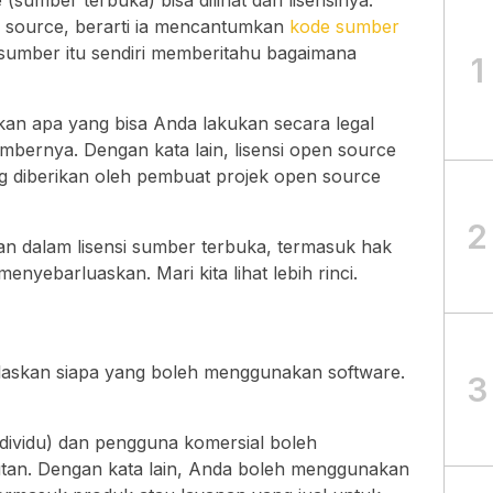
(sumber terbuka) bisa dilihat dari lisensinya.
source, berarti ia mencantumkan
kode sumber
umber itu sendiri memberitahu bagaimana
1
kan apa yang bisa Anda lakukan secara legal
umbernya. Dengan kata lain, lisensi open source
g diberikan oleh pembuat projek open source
2
an dalam lisensi sumber terbuka, termasuk hak
yebarluaskan. Mari kita lihat lebih rinci.
laskan siapa yang boleh menggunakan software.
3
dividu) dan pengguna komersial boleh
an. Dengan kata lain, Anda boleh menggunakan