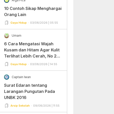
Arga Fica
10 Contoh Sikap Menghargai
Orang Lain
Gaya Hidup
03/08/2026 | 05:55
Umam
6 Cara Mengatasi Wajah
Kusam dan Hitam Agar Kulit
Terlihat Lebih Cerah, No 2
Gampang Banget dan Mudah
Gaya Hidup
03/08/2026 | 14:55
Dipraktekkan!
Captain Iwan
Surat Edaran tentang
Larangan Pungutan Pada
UNBK 2016
Arsip Sekolah
09/08/2026 | 11:55