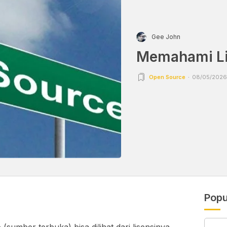
Gee John
Memahami Li
Open Source
08/05/2026 
Popu