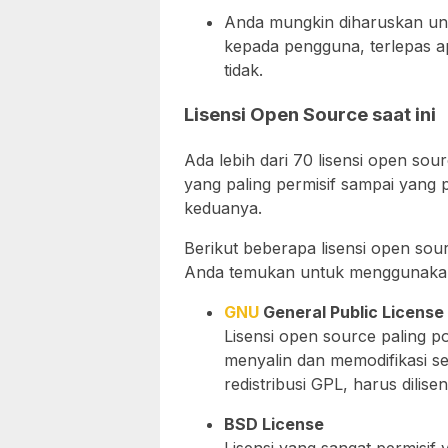
Anda mungkin diharuskan unt
kepada pengguna, terlepas 
tidak.
Lisensi Open Source saat ini
Ada lebih dari 70 lisensi open sourc
yang paling permisif sampai yang pa
keduanya.
Berikut beberapa lisensi open sou
Anda temukan untuk menggunakan
GNU
General Public License
Lisensi open source paling 
menyalin dan memodifikasi s
redistribusi GPL, harus dilis
BSD License
Lisensi yang sangat permisi