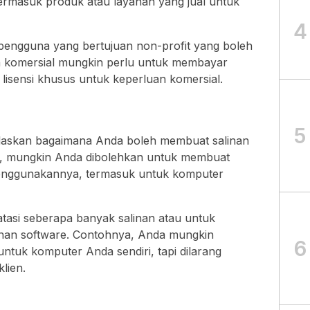
ermasuk produk atau layanan yang jual untuk
4
engguna yang bertujuan non-profit yang boleh
 komersial mungkin perlu untuk membayar
lisensi khusus untuk keperluan komersial.
5
elaskan bagaimana Anda boleh membuat salinan
oh, mungkin Anda dibolehkan untuk membuat
menggunakannya, termasuk untuk komputer
batasi seberapa banyak salinan atau untuk
nan software. Contohnya, Anda mungkin
6
ntuk komputer Anda sendiri, tapi dilarang
lien.