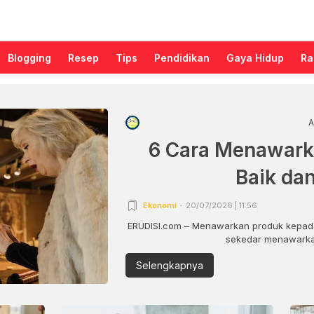
Blogging
Resep
Tips
Pendidikan
Gaya Hidup
Ra
A
6 Cara Menawark
Baik da
Ekonomi
20/07/2026 | 11:56
ERUDISI.com – Menawarkan produk kepada
sekedar menawarkan
Selengkapnya