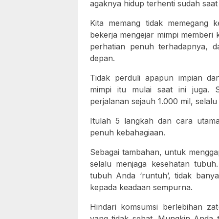
agaknya hidup terhenti sudah saat 
Kita memang tidak memegang ken
bekerja mengejar mimpi memberi k
perhatian penuh terhadapnya, d
depan.
Tidak perduli apapun impian dan
mimpi itu mulai saat ini juga.
perjalanan sejauh 1.000 mil, selal
Itulah 5 langkah dan cara utam
penuh kebahagiaan.
Sebagai tambahan, untuk mengga
selalu menjaga kesehatan tubuh.
tubuh Anda ‘runtuh’, tidak ban
kepada keadaan sempurna.
Hindari komsumsi berlebihan za
yang tidak sehat. Mungkin Anda t