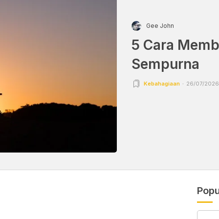
Gee John
5 Cara Memb
Sempurna
Kebahagiaan
26/07/2026 
Popu