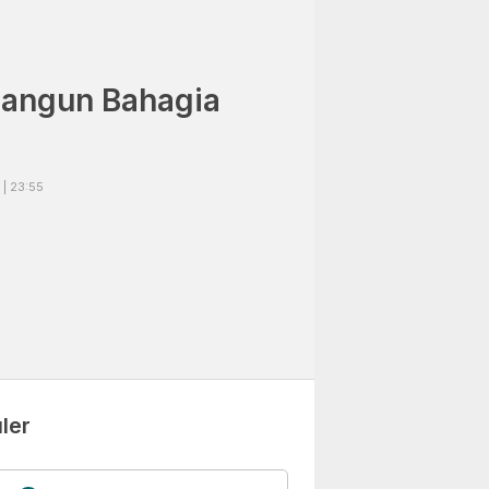
angun Bahagia
| 23:55
ler