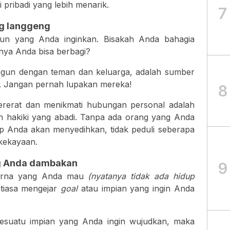
di pribadi yang lebih menarik.
7
g langgeng
pun yang Anda inginkan. Bisakah Anda bahagia
nya Anda bisa berbagi?
ngun dengan teman dan keluarga, adalah sumber
p. Jangan pernah lupakan mereka!
8
rerat dan menikmati hubungan personal adalah
an hakiki yang abadi. Tanpa ada orang yang Anda
p Anda akan menyedihkan, tidak peduli seberapa
kekayaan.
ng Anda dambakan
9
purna yang Anda mau
(nyatanya tidak ada hidup
ntiasa mengejar
goal
atau impian yang ingin Anda
sesuatu impian yang Anda ingin wujudkan, maka