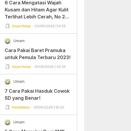
6 Cara Mengatasi Wajah
Kusam dan Hitam Agar Kulit
Terlihat Lebih Cerah, No 2
Gampang Banget dan Mudah
Gaya Hidup
03/08/2026 | 14:55
Dipraktekkan!
Umam
Cara Pakai Baret Pramuka
untuk Pemula Terbaru 2023!
Gaya Hidup
01/08/2026 | 02:55
Umam
7 Cara Pakai Hasduk Cowok
SD yang Benar!
Pendidikan
01/08/2026 | 16:55
Umam