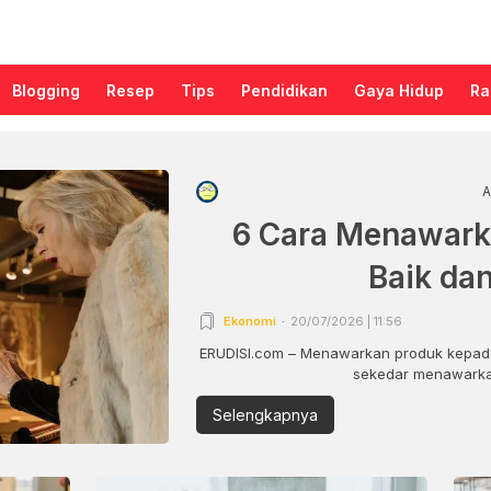
Blogging
Resep
Tips
Pendidikan
Gaya Hidup
Ra
A
6 Cara Menawark
Baik da
Ekonomi
20/07/2026 | 11:56
ERUDISI.com – Menawarkan produk kepada
sekedar menawarkan
Selengkapnya