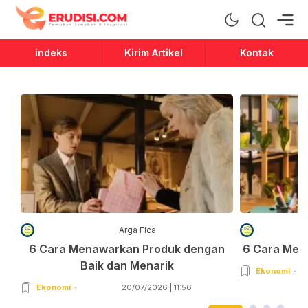
Erudisi
Temukan Jawaban dan Inspirasi
indeks
Kirim Artikel
Kontak
Arga Fica
6 Cara Menawarkan Produk dengan
6 Cara Men
Baik dan Menarik
Ekonomi
Ekonomi
20/07/2026 | 11:56