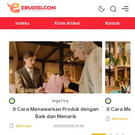
Erudisi
Temukan Jawaban dan Inspirasi
indeks
Kirim Artikel
Kontak
Arga Fica
6 Cara Menawarkan Produk dengan
6 Cara Men
Baik dan Menarik
Ekonomi
Ekonomi
20/07/2026 | 11:56