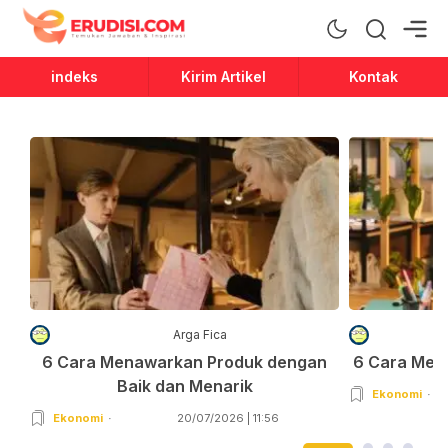
Erudisi
Temukan Jawaban dan Inspirasi
indeks
Kirim Artikel
Kontak
Arga Fica
6 Cara Menawarkan Produk dengan
6 Cara Men
Baik dan Menarik
Ekonomi
Ekonomi
20/07/2026 | 11:56