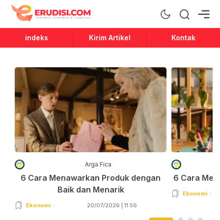
Erudisi
Temukan Jawaban dan Inspirasi
indeks
Kirim Artikel
Kontak
Arga Fica
6 Cara Menawarkan Produk dengan
6 Cara Men
Baik dan Menarik
Ekonomi
Ekonomi
20/07/2026 | 11:56