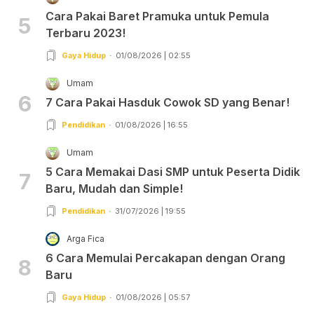
Cara Pakai Baret Pramuka untuk Pemula
5
Terbaru 2023!
Gaya Hidup
01/08/2026 | 02:55
Umam
6
7 Cara Pakai Hasduk Cowok SD yang Benar!
Pendidikan
01/08/2026 | 16:55
Umam
5 Cara Memakai Dasi SMP untuk Peserta Didik
7
Baru, Mudah dan Simple!
Pendidikan
31/07/2026 | 19:55
Arga Fica
6 Cara Memulai Percakapan dengan Orang
8
Baru
Gaya Hidup
01/08/2026 | 05:57