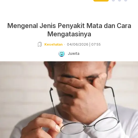
Mengenal Jenis Penyakit Mata dan Cara
Mengatasinya
Kesehatan
04/06/2026 | 07:55
Juwita