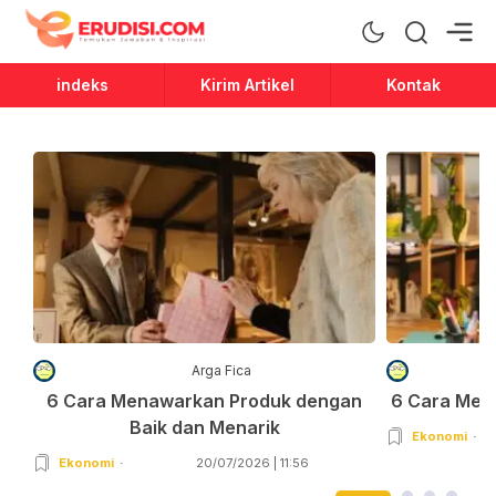
Erudisi
Temukan Jawaban dan Inspirasi
indeks
Kirim Artikel
Kontak
Arga Fica
6 Cara Menawarkan Produk dengan
6 Cara Men
Baik dan Menarik
Ekonomi
Ekonomi
20/07/2026 | 11:56