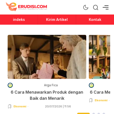
Erudisi
Temukan Jawaban dan Inspirasi
indeks
Kirim Artikel
Kontak
Arga Fica
6 Cara Menawarkan Produk dengan
6 Cara Men
Baik dan Menarik
Ekonomi
Ekonomi
20/07/2026 | 11:56