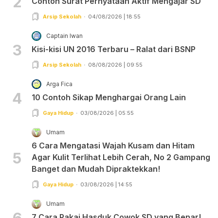
2
Contoh Surat Pernyataan Aktif Mengajar SD
Arsip Sekolah
04/08/2026 | 18:55
Captain Iwan
3
Kisi-kisi UN 2016 Terbaru – Ralat dari BSNP
Arsip Sekolah
08/08/2026 | 09:55
Arga Fica
4
10 Contoh Sikap Menghargai Orang Lain
Gaya Hidup
03/08/2026 | 05:55
Umam
6 Cara Mengatasi Wajah Kusam dan Hitam
5
Agar Kulit Terlihat Lebih Cerah, No 2 Gampang
Banget dan Mudah Dipraktekkan!
Gaya Hidup
03/08/2026 | 14:55
Umam
6
7 Cara Pakai Hasduk Cowok SD yang Benar!