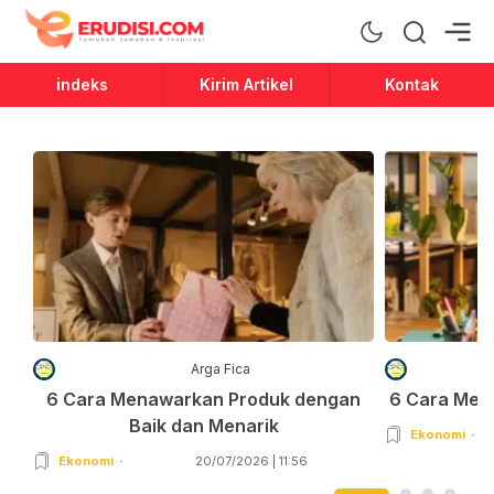
Erudisi
Temukan Jawaban dan Inspirasi
indeks
Kirim Artikel
Kontak
Arga Fica
6 Cara Menawarkan Produk dengan
6 Cara Men
Baik dan Menarik
Ekonomi
Ekonomi
20/07/2026 | 11:56