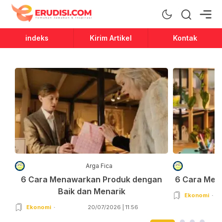
Erudisi
Temukan Jawaban dan Inspirasi
indeks
Kirim Artikel
Kontak
Arga Fica
6 Cara Menawarkan Produk dengan
6 Cara Men
Baik dan Menarik
Ekonomi
Ekonomi
20/07/2026 | 11:56