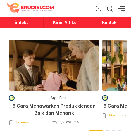
Erudisi
Temukan Jawaban dan Inspirasi
indeks
Kirim Artikel
Kontak
Arga Fica
6 Cara Menawarkan Produk dengan
6 Cara Men
Baik dan Menarik
Ekonomi
Ekonomi
20/07/2026 | 11:56