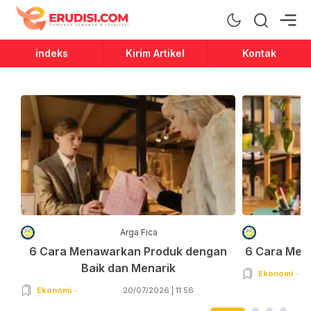
Erudisi
Temukan Jawaban dan Inspirasi
indeks
Kirim Artikel
Kontak
Arga Fica
6 Cara Menawarkan Produk dengan
6 Cara Men
Baik dan Menarik
Ekonomi
Ekonomi
20/07/2026 | 11:56