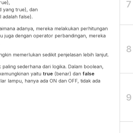
7
rue),
 yang true), dan
 adalah false).
gaimana adanya, mereka melakukan perhitungan
tu juga dengan operator perbandingan, mereka
.
8
in memerlukan sedikit penjelasan lebih lanjut.
 paling sederhana dari logika. Dalam boolean,
 kemungkinan yaitu
true
(benar) dan
false
elar lampu, hanya ada ON dan OFF, tidak ada
9