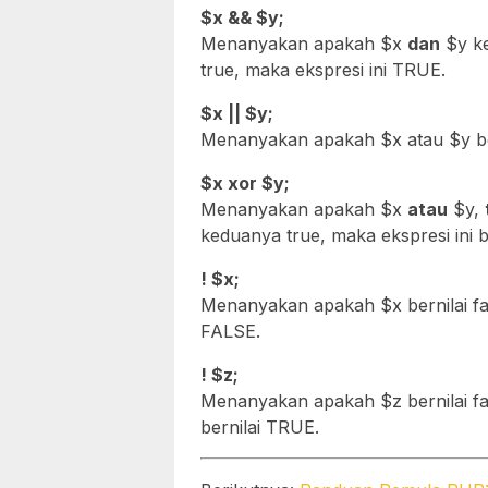
$x && $y;
Menanyakan apakah $x
dan
$y ke
true, maka ekspresi ini TRUE.
$x || $y;
Menanyakan apakah $x atau $y berni
$x xor $y;
Menanyakan apakah $x
atau
$y,
keduanya true, maka ekspresi ini b
! $x;
Menanyakan apakah $x bernilai fals
FALSE.
! $z;
Menanyakan apakah $z bernilai fals
bernilai TRUE.