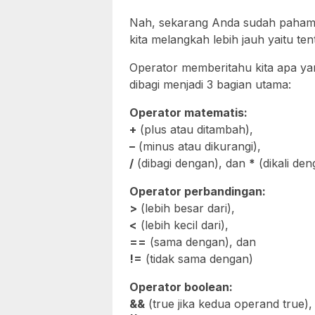
Nah, sekarang Anda sudah paham
kita melangkah lebih jauh yaitu te
Operator memberitahu kita apa ya
dibagi menjadi 3 bagian utama:
Operator matematis:
+
(plus atau ditambah),
–
(minus atau dikurangi),
/
(dibagi dengan), dan
*
(dikali den
Operator perbandingan:
>
(lebih besar dari),
<
(lebih kecil dari),
==
(sama dengan), dan
!=
(tidak sama dengan)
Operator boolean:
&&
(true jika kedua operand true),