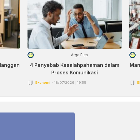
Arga Fica
elanggan
4 Penyebab Kesalahpahaman dalam
Man
Proses Komunikasi
Ekonomi
18/07/2026 | 19:55
E