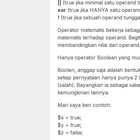
||
(true jika minimal satu operand t
xor
(true jika HANYA satu operand
!
(true jika sebuah operand tunggal
Operator matematis bekerja seba
matematis terhadap operand. Begi
membandingkan nilai dari operand
Hanya operator Boolean yang mungk
Boolen, anggap saja adalah bentuk
setiap pernyataan hanya punya 2
(salah). Bayangkan ia sebagai sak
kemungkinan lainnya.
Mari saya beri contoh:
$x = true;
$y = true;
$z = false;