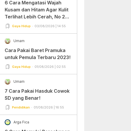
6 Cara Mengatasi Wajah
Kusam dan Hitam Agar Kulit
Terlihat Lebih Cerah, No 2
Gampang Banget dan Mudah
Gaya Hidup
03/08/2026 | 14:55
Dipraktekkan!
Umam
Cara Pakai Baret Pramuka
untuk Pemula Terbaru 2023!
Gaya Hidup
01/08/2026 | 02:55
Umam
7 Cara Pakai Hasduk Cowok
SD yang Benar!
Pendidikan
01/08/2026 | 16:55
Arga Fica