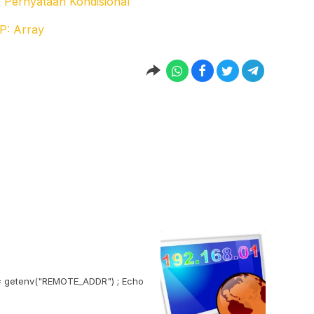
Pernyataan Kondisional
P: Array
 = getenv("REMOTE_ADDR") ; Echo