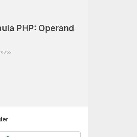
ula PHP: Operand
 06:55
ler