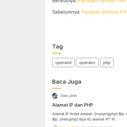
Berikutnya:
Panduan Pemula PHP: 
Sebelumnya:
Panduan Pemula PH
Tag
operand
operator
php
Baca Juga
Gee John
Alamat IP dan PHP
Alamat IP Anda adalah: [manjingphp] $ip
$ip; [metuphp] Apa itu alamat IP? IP...