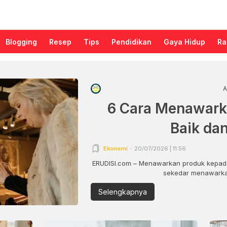
Blogging
Resep
Tips
Pendidikan
Gaya Hidup
Ra
A
6 Cara Menawark
Baik da
Ekonomi
20/07/2026 | 11:56
ERUDISI.com – Menawarkan produk kepada
sekedar menawarkan
Selengkapnya