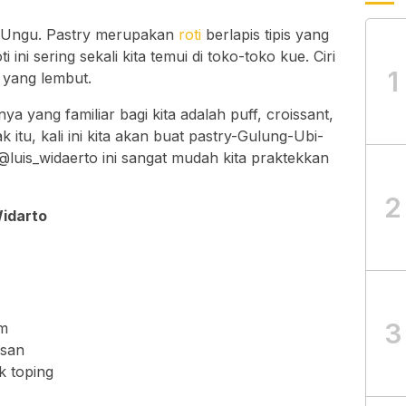
 Ungu. Pastry merupakan
roti
berlapis tipis yang
 ini sering sekali kita temui di toko-toko kue. Ciri
1
 yang lembut.
nya yang familiar bagi kita adalah puff, croissant,
 itu, kali ini kita akan buat pastry-Gulung-Ubi-
luis_widaerto ini sangat mudah kita praktekkan
2
Widarto
3
cm
esan
k toping