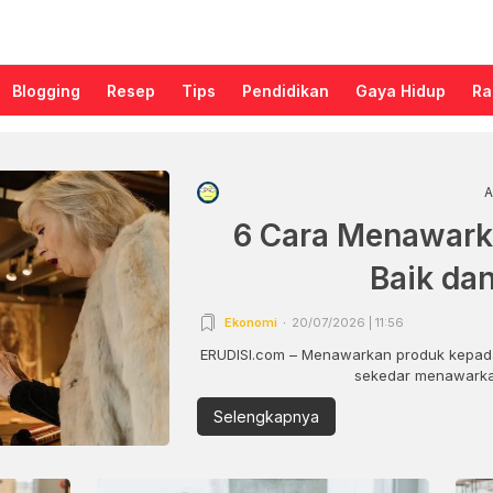
Blogging
Resep
Tips
Pendidikan
Gaya Hidup
Ra
A
6 Cara Menawark
Baik da
Ekonomi
20/07/2026 | 11:56
ERUDISI.com – Menawarkan produk kepada
sekedar menawarkan
Selengkapnya