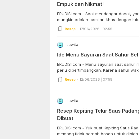
Empuk dan Nikmat!
ERUDISI.com - Saat mendengar donat, yan
mungkin adalah camilan khas dengan luban
Resep
17/06/2026 | 02:55
Juwita
Ide Menu Sayuran Saat Sahur Se
ERUDISI.com - Menu sayuran saat sahur 
perlu dipertimbangkan. Karena sahur wakt
Resep
12/06/2026 | 07:55
Juwita
Resep Kepiting Telur Saus Pada
Dibuat
ERUDISI.com - Yuk buat Kepiting Saus Pa
memang tidak pernah bosan untuk diolah m