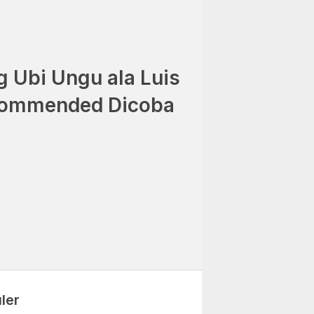
g Ubi Ungu ala Luis
commended Dicoba
5
ler