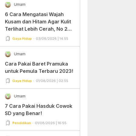
Umam
6 Cara Mengatasi Wajah
Kusam dan Hitam Agar Kulit
Terlihat Lebih Cerah, No 2
Gampang Banget dan Mudah
Gaya Hidup
03/08/2026 | 14:55
Dipraktekkan!
Umam
Cara Pakai Baret Pramuka
untuk Pemula Terbaru 2023!
Gaya Hidup
01/08/2026 | 02:55
Umam
7 Cara Pakai Hasduk Cowok
SD yang Benar!
Pendidikan
01/08/2026 | 16:55