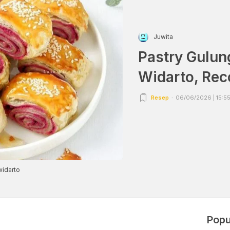
Juwita
Pastry Gulun
Widarto, Re
Resep
06/06/2026 | 15:5
widarto
Popu