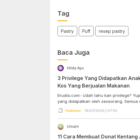
Tag
Pastry
Puff
resep pastry
Baca Juga
Hilda Ayu
3 Privilege Yang Didapatkan Anak 
Kos Yang Berjualan Makanan
Erudisi.com- Udah tahu kan privilege? Yup
yang didapatkan oleh seseorang. Semua o
Featured
18/07/2026 | 07:55
Umam
11 Cara Membuat Donat Kentang