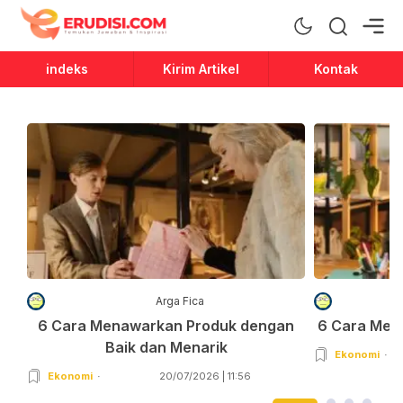
Erudisi
Temukan Jawaban dan Inspirasi
indeks
Kirim Artikel
Kontak
Arga Fica
6 Cara Menawarkan Produk dengan
6 Cara Men
Baik dan Menarik
Ekonomi
Ekonomi
20/07/2026 | 11:56