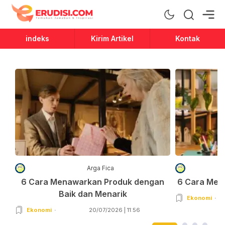
Erudisi
Temukan Jawaban dan Inspirasi
indeks
Kirim Artikel
Kontak
Arga Fica
6 Cara Menawarkan Produk dengan
6 Cara Men
Baik dan Menarik
Ekonomi
Ekonomi
20/07/2026 | 11:56