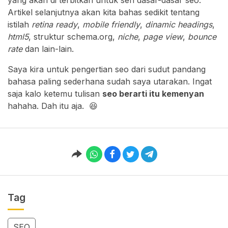
Artikel selanjutnya akan kita bahas sedikit tentang
istilah
retina ready
,
mobile friendly
,
dinamic headings
,
html5
, struktur schema.org,
niche
,
page view
,
bounce
rate
dan lain-lain.
Saya kira untuk pengertian seo dari sudut pandang
bahasa paling sederhana sudah saya utarakan. Ingat
saja kalo ketemu tulisan
seo berarti itu kemenyan
hahaha. Dah itu aja. 😆
Tag
SEO