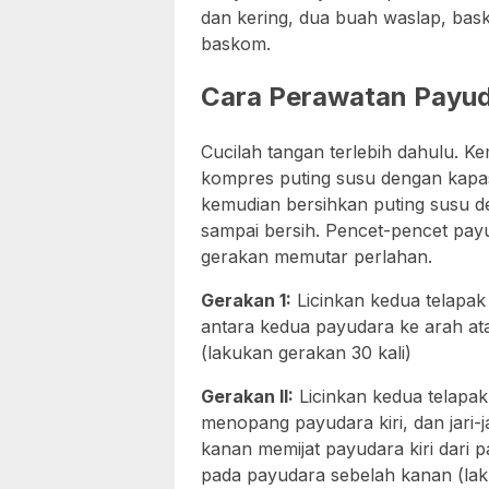
dan kering, dua buah waslap, basko
baskom.
Cara Perawatan Payud
Cucilah tangan terlebih dahulu. K
kompres puting susu dengan kapas 
kemudian bersihkan puting susu d
sampai bersih. Pencet-pencet payu
gerakan memutar perlahan.
Gerakan 1:
Licinkan kedua telapak
antara kedua payudara ke arah at
(lakukan gerakan 30 kali)
Gerakan II:
Licinkan kedua telapak
menopang payudara kiri, dan jari-ja
kanan memijat payudara kiri dari 
pada payudara sebelah kanan (laku