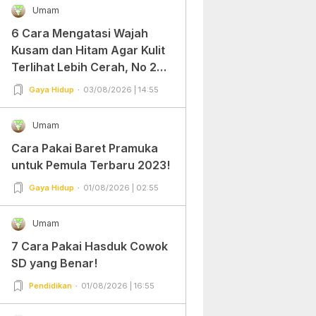
Umam
6 Cara Mengatasi Wajah
Kusam dan Hitam Agar Kulit
Terlihat Lebih Cerah, No 2
Gampang Banget dan Mudah
Gaya Hidup
03/08/2026 | 14:55
Dipraktekkan!
Umam
Cara Pakai Baret Pramuka
untuk Pemula Terbaru 2023!
Gaya Hidup
01/08/2026 | 02:55
Umam
7 Cara Pakai Hasduk Cowok
SD yang Benar!
Pendidikan
01/08/2026 | 16:55