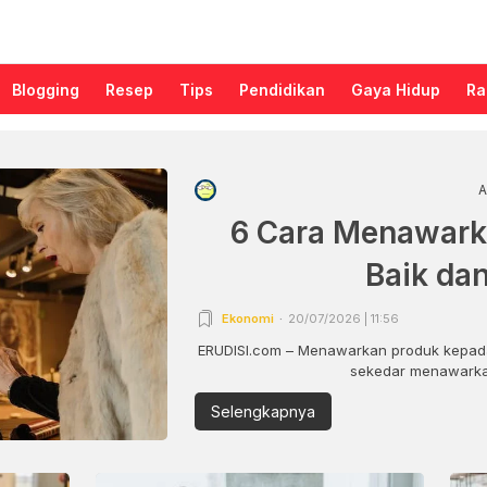
Blogging
Resep
Tips
Pendidikan
Gaya Hidup
Ra
A
6 Cara Menawark
Baik da
Ekonomi
20/07/2026 | 11:56
ERUDISI.com – Menawarkan produk kepada
sekedar menawarkan
Selengkapnya