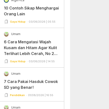
Arga Fica
10 Contoh Sikap Menghargai
Orang Lain
Gaya Hidup
03/08/2026 | 05:55
Umam
6 Cara Mengatasi Wajah
Kusam dan Hitam Agar Kulit
Terlihat Lebih Cerah, No 2
Gampang Banget dan Mudah
Gaya Hidup
03/08/2026 | 14:55
Dipraktekkan!
Umam
7 Cara Pakai Hasduk Cowok
SD yang Benar!
Pendidikan
01/08/2026 | 16:55
Umam