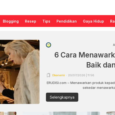
Blogging
Resep
Tips
Pendidikan
Gaya Hidup
Ra
A
6 Cara Menawark
Baik da
Ekonomi
20/07/2026 | 11:56
ERUDISI.com – Menawarkan produk kepada
sekedar menawarkan
Selengkapnya