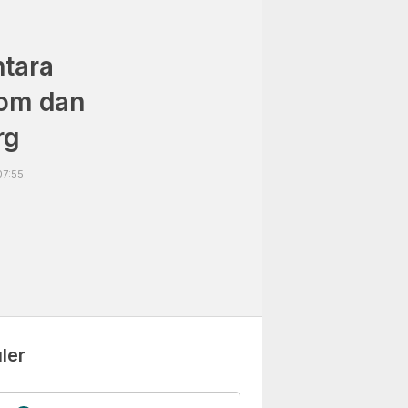
tara
om dan
rg
07:55
ler