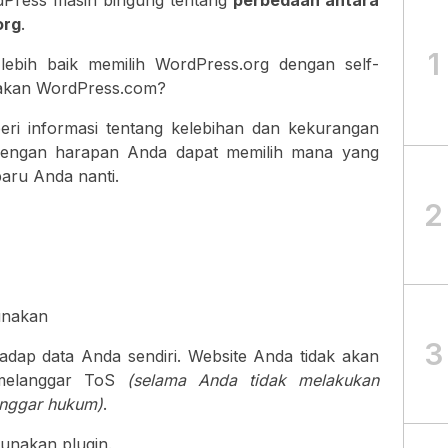
Press masih bingung tentang
perbedaan antara
org
.
1
ebih baik memilih WordPress.org dengan self-
akan WordPress.com?
eri informasi tentang kelebihan dan kekurangan
, dengan harapan Anda dapat memilih mana yang
aru Anda nanti.
2
unakan
3
dap data Anda sendiri. Website Anda tidak akan
 melanggar ToS
(selama Anda tidak melakukan
anggar hukum)
.
nakan plugin.