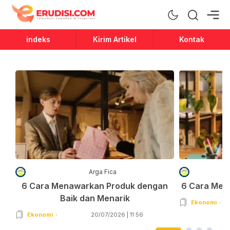
Erudisi
Temukan Jawaban dan Inspirasi
indeks
Kirim Artikel
Kontak
Arga Fica
6 Cara Menawarkan Produk dengan
6 Cara Men
Baik dan Menarik
Ekonomi
Ekonomi
20/07/2026 | 11:56