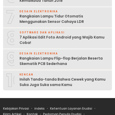
Kemdikbud Tahun 2018
7
DESAIN ELEKTRONIKA
Rangkaian Lampu Tidur Otomatis
Menggunakan Sensor Cahaya LDR
8
SOFTWARE DAN APLIKASI
7 Aplikasi Edit Foto Android yang Wajib Kamu
Coba!
9
DESAIN ELEKTRONIKA
Rangkaian Lampu Flip-flop Berjalan Beserta
Skematik PCB Sederhana
10
KENCAN
Inilah Tanda-tanda Bahwa Cewek yang Kamu
Suka Juga Suka sama Kamu
Kebijakan Privasi
indeks
Ketentuan Layanan Erudisi
Kirim Artikel
Kontak
Pedoman Penulis Erudisi