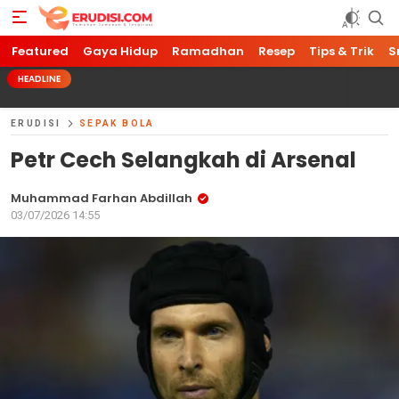
Featured
Gaya Hidup
Ramadhan
Resep
Tips & Trik
S
HEADLINE
ERUDISI
SEPAK BOLA
Petr Cech Selangkah di Arsenal
Muhammad Farhan Abdillah
03/07/2026 14:55