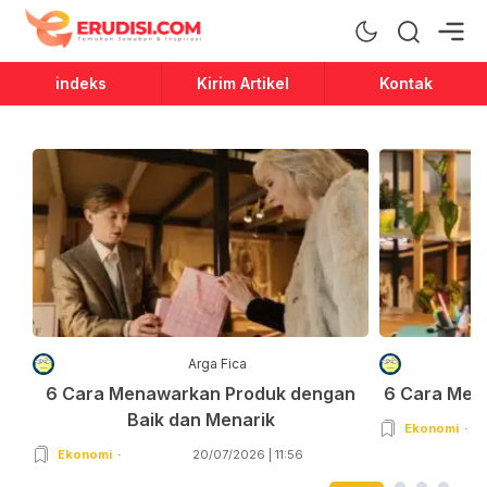
Erudisi
Temukan Jawaban dan Inspirasi
indeks
Kirim Artikel
Kontak
Arga Fica
6 Cara Menawarkan Produk dengan
6 Cara Men
Baik dan Menarik
Ekonomi
Ekonomi
20/07/2026 | 11:56