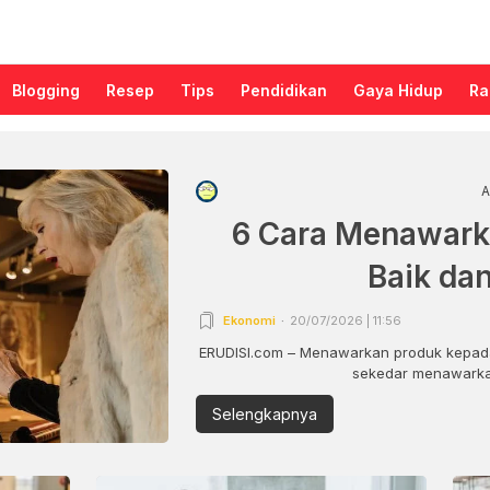
Blogging
Resep
Tips
Pendidikan
Gaya Hidup
Ra
A
6 Cara Menawark
Baik da
Ekonomi
20/07/2026 | 11:56
ERUDISI.com – Menawarkan produk kepada
sekedar menawarkan
Selengkapnya