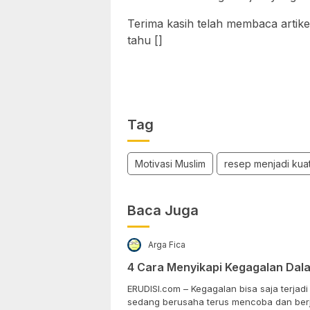
Terima kasih telah membaca artike
tahu []
Tag
Motivasi Muslim
resep menjadi kua
Baca Juga
Arga Fica
4 Cara Menyikapi Kegagalan Dal
ERUDISI.com – Kegagalan bisa saja terjad
sedang berusaha terus mencoba dan berj