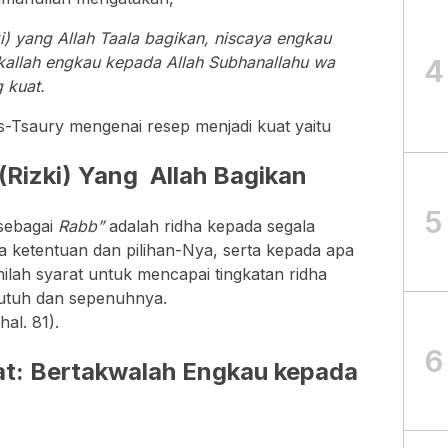
i) yang Allah Taala bagikan, niscaya engkau
kallah engkau kepada Allah Subhanallahu wa
4
 kuat.
ts-Tsaury mengenai resep menjadi kuat yaitu
(Rizki) Yang Allah Bagikan
5
 sebagai
Rabb”
adalah ridha kepada segala
a ketentuan dan pilihan-Nya, serta kepada apa
nilah syarat untuk mencapai tingkatan ridha
utuh dan sepenuhnya.
hal. 81).
6
at: Bertakwalah Engkau kepada