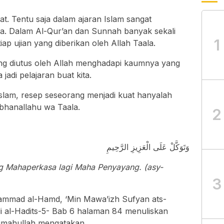
at. Tentu saja dalam ajaran Islam sangat
a. Dalam Al-Qur’an dan Sunnah banyak sekali
1
iap ujian yang diberikan oleh Allah Taala.
ng diutus oleh Allah menghadapi kaumnya yang
adi pelajaran buat kita.
slam, resep seseorang menjadi kuat hanyalah
bhanallahu wa Taala.
2
وَتَوَكَّلْ عَلَى الْعَزِيزِ الرَّحِيمِ
ng Mahaperkasa lagi Maha Penyayang. (asy-
3
hammad al-Hamd, ‘Min Mawa’izh Sufyan ats-
hli al-Hadits-5- Bab 6 halaman 84 menuliskan
himahullah mengatakan,