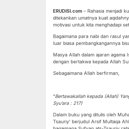
ERUDISI.com
– Rahasia menjadi ku
ditekankan umatnya kuat aqidahny
motivasi untuk kita menghadapi set
Bagaimana para nabi dan rasul ya
luar biasa pembangkangannya bisa j
Masya Allah dalam ajaran agama I
dengan bertakwa kepada Allah Su
Sebagaimana Allah berfirman,
“
Bertawakallah kepada (Allah) Ya
Syu’ara : 217)
Dalam buku yang ditulis oleh Mu
Tsauriy’ berjudul Arsif Multaqa A
bagaimana Sufyan ats-Tsauriy ra