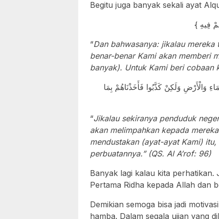
Begitu juga banyak sekali ayat Alq
{ ْ فِيهِ
“
Dan bahwasanya: jikalau mereka tet
benar-benar Kami akan memberi mi
banyak). Untuk Kami beri cobaan k
َاءِ وَالْأَرْضِ وَلَكِنْ كَذَّبُوا فَأَخَذْنَاهُمْ بِمَا
“
Jikalau sekiranya penduduk neger
akan melimpahkan kepada mereka b
mendustakan (ayat-ayat Kami) itu
perbuatannya.” (QS. Al A’rof: 96)
Banyak lagi kalau kita perhatikan. 
Pertama Ridha kepada Allah dan b
Demikian semoga bisa jadi motivasi
hamba. Dalam segala ujian yang di