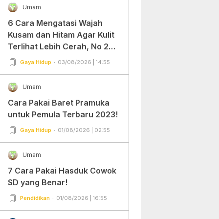
Umam
6 Cara Mengatasi Wajah
Kusam dan Hitam Agar Kulit
Terlihat Lebih Cerah, No 2
Gampang Banget dan Mudah
Gaya Hidup
03/08/2026 | 14:55
Dipraktekkan!
Umam
Cara Pakai Baret Pramuka
untuk Pemula Terbaru 2023!
Gaya Hidup
01/08/2026 | 02:55
Umam
7 Cara Pakai Hasduk Cowok
SD yang Benar!
Pendidikan
01/08/2026 | 16:55