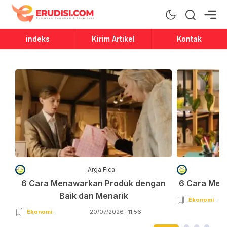
Erudisi
Temukan Jawaban dan Inspirasi
indeks
Kirim Artikel
Kontak
Arga Fica
6 Cara Menawarkan Produk dengan
6 Cara Men
Baik dan Menarik
Ekonomi
Ekonomi
20/07/2026 | 11:56