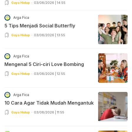
Dipraktekkan!
Gaya Hidup
03/08/2026 | 14:55
Arga Fica
5 Tips Menjadi Social Butterfly
Gaya Hidup
03/08/2026 | 13:55
Arga Fica
Mengenal 5 Ciri-ciri Love Bombing
Gaya Hidup
03/08/2026 | 12:55
Arga Fica
10 Cara Agar Tidak Mudah Mengantuk
Gaya Hidup
03/08/2026 | 11:55