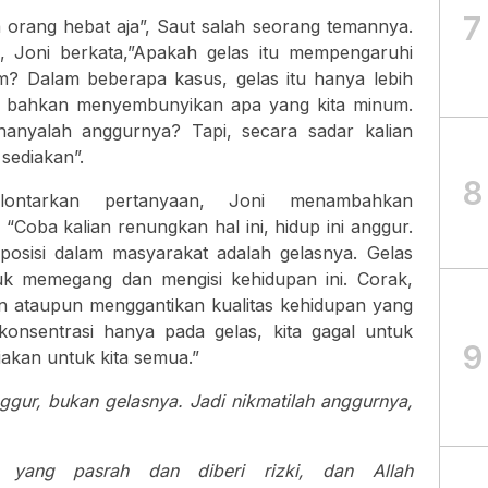
7
rang hebat aja”, Saut salah seorang temannya.
 Joni berkata,”Apakah gelas itu mempengaruhi
m? Dalam beberapa kasus, gelas itu hanya lebih
s bahkan menyembunyikan apa yang kita minum.
hanyalah anggurnya? Tapi, secara sadar kalian
sediakan”.
8
lontarkan pertanyaan, Joni menambahkan
“Coba kalian renungkan hal ini, hidup ini anggur.
osisi dalam masyarakat adalah gelasnya. Gelas
tuk memegang dan mengisi kehidupan ini. Corak,
kan ataupun menggantikan kualitas kehidupan yang
erkonsentrasi hanya pada gelas, kita gagal untuk
9
akan untuk kita semua.”
ur, bukan gelasnya. Jadi nikmatilah anggurnya,
g yang pasrah dan diberi rizki, dan Allah