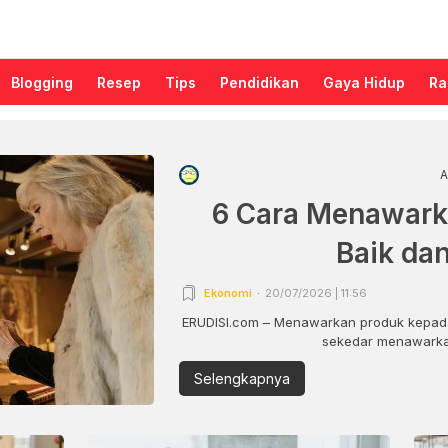
Blogging
Resep
Tips
Pendidikan
Gaya Hidup
Ra
A
6 Cara Menawark
Baik da
Ekonomi
20/07/2026 | 11:56
ERUDISI.com – Menawarkan produk kepada
sekedar menawarkan
Selengkapnya