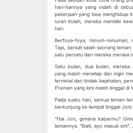
Pada sebuah kota. Lima orang pr
hari-harinya yang indah di seb
pekerjaan yang bisa menghidupi k
iuran itulah, mereka memiliki ke
hari.
Berfoya-foya, minum-minuman, i
Tapi, berkat salah seorang teman
satu persatu dari mereka merasa ir
Satu bulan, dua bulan, mereka a
yang masih menetap dan ingin men
terminal dari tindak kejahatan, p
Preman yang kini masih tinggal di t
Pada suatu hari, semua teman-tem
berkunjung ke tempat tinggal Joni 
“Hai Jon, gimana kabarmu? Gim
temannya. “Baik, ayo masuk sini”,