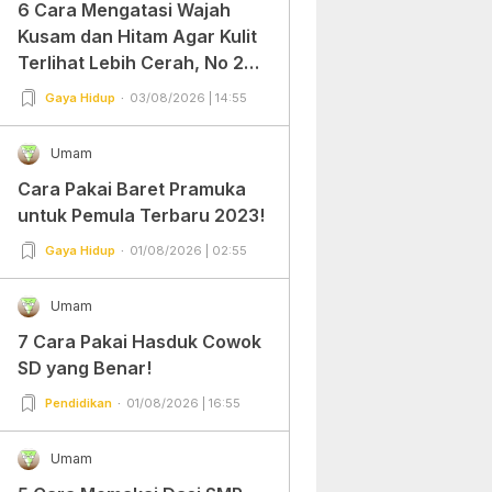
6 Cara Mengatasi Wajah
Kusam dan Hitam Agar Kulit
Terlihat Lebih Cerah, No 2
Gampang Banget dan Mudah
Gaya Hidup
03/08/2026 | 14:55
Dipraktekkan!
Umam
Cara Pakai Baret Pramuka
untuk Pemula Terbaru 2023!
Gaya Hidup
01/08/2026 | 02:55
Umam
7 Cara Pakai Hasduk Cowok
SD yang Benar!
Pendidikan
01/08/2026 | 16:55
Umam