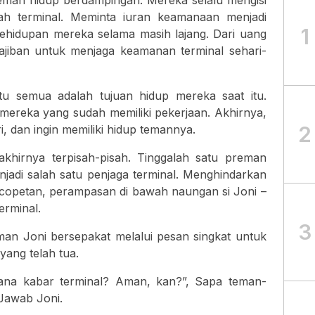
eman hidup berdampingan. Mereka selalu mengisi
uah terminal. Meminta iuran keamanaan menjadi
1
ehidupan mereka selama masih lajang. Dari uang
wajiban untuk menjaga keamanan terminal sehari-
tu semua adalah tujuan hidup mereka saat itu.
 mereka yang sudah memiliki pekerjaan. Akhirnya,
2
i, dan ingin memiliki hidup temannya.
khirnya terpisah-pisah. Tinggalah satu preman
jadi salah satu penjaga terminal. Menghindarkan
encopetan, perampasan di bawah naungan si Joni –
erminal.
3
an Joni bersepakat melalui pesan singkat untuk
yang telah tua.
ana kabar terminal? Aman, kan?”, Sapa teman-
 Jawab Joni.