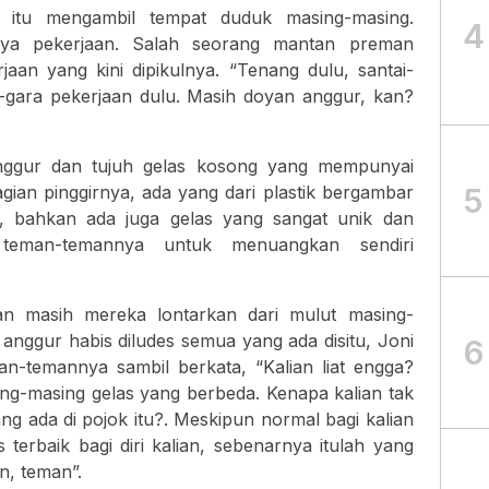
itu mengambil tempat duduk masing-masing.
4
snya pekerjaan. Salah seorang mantan preman
aan yang kini dipikulnya. “Tenang dulu, santai-
ra-gara pekerjaan dulu. Masih doyan anggur, kan?
anggur dan tujuh gelas kosong yang mempunyai
5
ian pinggirnya, ada yang dari plastik bergambar
, bahkan ada juga gelas yang sangat unik dan
teman-temannya untuk menuangkan sendiri
an masih mereka lontarkan dari mulut masing-
l anggur habis diludes semua yang ada disitu, Joni
6
-temannya sambil berkata, “Kalian liat engga?
g-masing gelas yang berbeda. Kenapa kalian tak
ang ada di pojok itu?. Meskipun normal bagi kalian
terbaik bagi diri kalian, sebenarnya itulah yang
n, teman”.