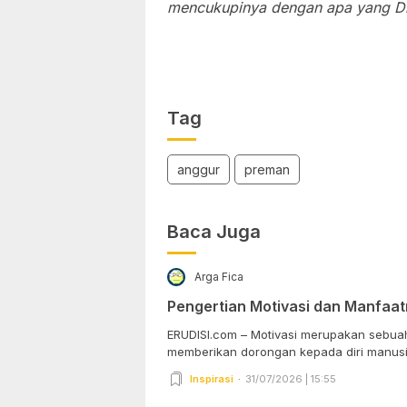
mencukupinya dengan apa yang Di
Tag
anggur
preman
Baca Juga
Arga Fica
Pengertian Motivasi dan Manfaa
ERUDISI.com – Motivasi merupakan sebuah
memberikan dorongan kepada diri manusia
Inspirasi
31/07/2026 | 15:55