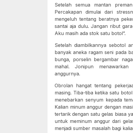
Setelah semua mantan preman 
Percakapan dimulai dari stres
mengeluh tentang beratnya pekerj
santai aja dulu. Jangan ribut ga
Aku masih ada stok satu botol”.
Setelah diambilkannya sebotol 
banyak aneka ragam seni pada bag
bunga, porselin bergambar naga
mahal. Jonipun menawarkan 
anggurnya.
Obrolan hangat tentang pekerja
masing. Tiba-tiba ketika satu boto
menebarkan senyum kepada teman
Kalian minum anggur dengan masin
tertarik dengan satu gelas biasa y
untuk meminum anggur dari gelas 
menjadi sumber masalah bagi kalia