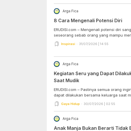
Arga Fica
8 Cara Mengenali Potensi Diri
ERUDISI.com – Mengenali potensi diri sang
seseorang sebab orang yang mampu meng
Inspirasi
31/07/2026 | 14:55
Arga Fica
Kegiatan Seru yang Dapat Dilak
Saat Mudik
ERUDISI.com – Pastinya semua orang ingi
dapat dilakukan bersama keluarga saat mu
Gaya Hidup
30/07/2026 | 02:55
Arga Fica
Anak Manja Bukan Berarti Tidak 