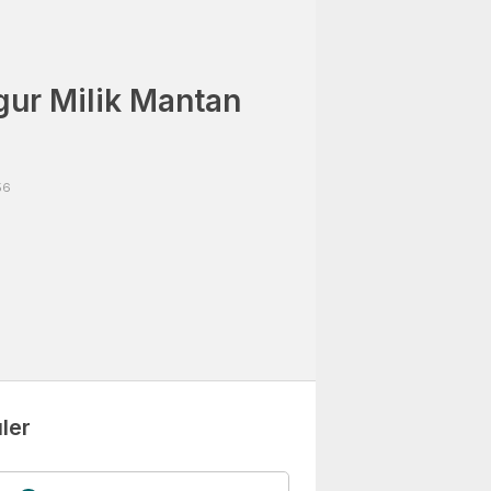
ur Milik Mantan
56
ler