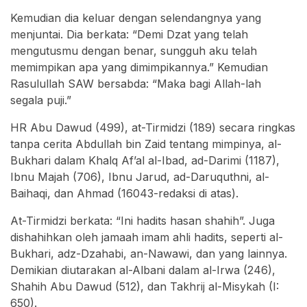
Kemudian dia keluar dengan selendangnya yang
menjuntai. Dia berkata: “Demi Dzat yang telah
mengutusmu dengan benar, sungguh aku telah
memimpikan apa yang dimimpikannya.” Kemudian
Rasulullah SAW bersabda: “Maka bagi Allah-lah
segala puji.”
HR Abu Dawud (499), at-Tirmidzi (189) secara ringkas
tanpa cerita Abdullah bin Zaid tentang mimpinya, al-
Bukhari dalam Khalq Af’al al-Ibad, ad-Darimi (1187),
Ibnu Majah (706), Ibnu Jarud, ad-Daruquthni, al-
Baihaqi, dan Ahmad (16043-redaksi di atas).
At-Tirmidzi berkata: “Ini hadits hasan shahih”. Juga
dishahihkan oleh jamaah imam ahli hadits, seperti al-
Bukhari, adz-Dzahabi, an-Nawawi, dan yang lainnya.
Demikian diutarakan al-Albani dalam al-Irwa (246),
Shahih Abu Dawud (512), dan Takhrij al-Misykah (I:
650).