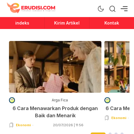
Erudisi
Temukan Jawaban dan Inspirasi
indeks
Kirim Artikel
Kontak
Arga Fica
6 Cara Menawarkan Produk dengan
6 Cara Men
Baik dan Menarik
Ekonomi
Ekonomi
20/07/2026 | 11:56