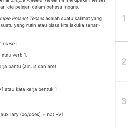
genai
Simple Present Tense
. Ini merupakan tenses
r kita pelajari dalam bahasa Inggris.
1
imple Present Tenses
adalah suatu kalimat yang
uatu yang rutin atau biasa kita lakuka sehari-
t Tense
:
 atau verb 1.
2
rja bantu (am, is dan are)
 V1 atau kata kerja bentuk 1
3
 auxiliary (do/does) + not +V1