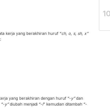
1
ata kerja yang berakhiran huruf “
ch, o, s, sh, x”
:
erja yang berakhiran dengan huruf “-
y”
dan
 “-
y”
diubah menjadi “-
i
” kemudian ditambah “-