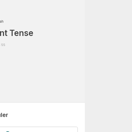
ah
nt Tense
3:55
ler