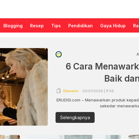
Blogging
Resep
Tips
Pendidikan
Gaya Hidup
Ra
A
6 Cara Menawark
Baik da
Ekonomi
20/07/2026 | 11:56
ERUDISI.com – Menawarkan produk kepada
sekedar menawarkan
Selengkapnya