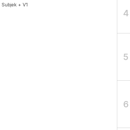
+ Subjek + V1
4
5
6