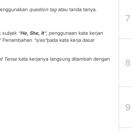
 menggunakan
question tag
atau tanda tanya.
7
k subjek
“
He, She, It
“
, penggunaan kata kerjan
.” Penambahan
“s/es”
pada kata kerja dasar
nt Tense
kata kerjanya langsung ditambah dengan
8
9