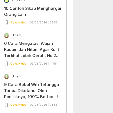
Arga Fica
10 Contoh Sikap Menghargai
Orang Lain
Gaya Hidup
03/08/2026 | 05:55
Umam
6 Cara Mengatasi Wajah
Kusam dan Hitam Agar Kulit
Terlihat Lebih Cerah, No 2
Gampang Banget dan Mudah
Gaya Hidup
03/08/2026 | 14:55
Dipraktekkan!
Umam
9 Cara Bobol Wifi Tetangga
Tanpa Diketahui Oleh
Pemiliknya, 100% Berhasil!
Gaya Hidup
02/08/2026 | 03:55