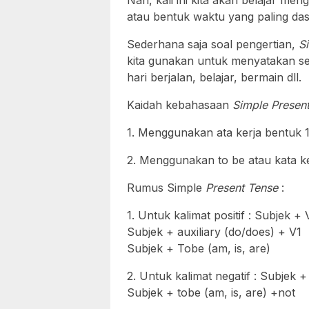
Nah, kali ini kita akan belajar men
atau bentuk waktu yang paling dasa
Sederhana saja soal pengertian,
S
kita gunakan untuk menyatakan ses
hari berjalan, belajar, bermain dll.
Kaidah kebahasaan
Simple Presen
1. Menggunakan ata kerja bentuk 1
2. Menggunakan to be atau kata ke
Rumus Simple
Present Tense
:
1. Untuk kalimat positif : Subjek +
Subjek + auxiliary (do/does) + V1
Subjek + Tobe (am, is, are)
2. Untuk kalimat negatif : Subjek +
Subjek + tobe (am, is, are) +not