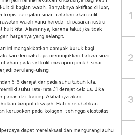
li menjadi hal menakutkan khususnya bagi kaum
it di bagian wajah. Banyaknya aktifitas di luar,
1
a tropis, sengatan sinar matahari akan sulit
awatan wajah yang beredar di pasaran justru
ulit kita. Alasannya, karena takut jika tidak
ngan harganya yang selangit.
ri ini mengakibatkan dampak buruk bagi
2
dilakukan dermatologis menunjukkan bahwa sinar
ubahan pada sel kulit meskipun jumlah sinar
terjadi berulang-ulang.
ndah 5-6 derajat daripada suhu tubuh kita.
miliki suhu rata-rata 31 derajat celcius. Jika
rasa panas dan kering. Akibatnya akan
3
kan keriput di wajah. Hal ini disebabkan
an kerusakan pada kolagen, sehingga elastisitas
dipercaya dapat merelaksasi dan mengurangi suhu