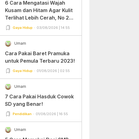
6 Cara Mengatasi Wajah
Kusam dan Hitam Agar Kulit
Terlihat Lebih Cerah, No 2
Gampang Banget dan Mudah
Gaya Hidup
03/08/2026 | 14:55
Dipraktekkan!
Umam
Cara Pakai Baret Pramuka
untuk Pemula Terbaru 2023!
Gaya Hidup
01/08/2026 | 02:55
Umam
7 Cara Pakai Hasduk Cowok
SD yang Benar!
Pendidikan
01/08/2026 | 16:55
Umam