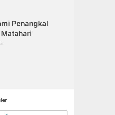
lami Penangkal
 Matahari
:56
ler