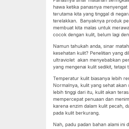
Panasnya sinar matahari seringka
hawa ketika panasnya menyengat kul
terutama kita yang tinggal di negar
terelakkan. Banyaknya produk per
membuat kita malas untuk merawat k
cocok dengan kulit, belum lagi de
Namun tahukah anda, sinar mataha
kesehatan kulit? Penelitian yang 
ultraviolet akan menyebabkan per
yang mengenai kulit sedikit, tetapi 
Temperatur kulit biasanya lebih re
Normalnya, kulit yang sehat akan me
lebih tinggi dari itu, kulit akan te
mempercepat penuaan dan menimbul
karena enzim dalam kulit pecah, d
pada kulit berkurang.
Nah, padu padan bahan alami ini 