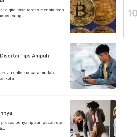
la
t digital bisa terasa menakutkan
1
duan yang...
 Disertai Tips Ampuh
an via online secara mudah.
ikel ini...
annya
h proses penyampaian pesan dan
...