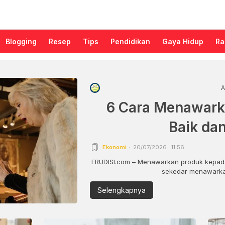
Blogging
Resep
Tips
Pendidikan
Gaya Hidup
Ra
A
6 Cara Menawark
Baik da
Ekonomi
20/07/2026 | 11:56
ERUDISI.com – Menawarkan produk kepada
sekedar menawarkan
Selengkapnya